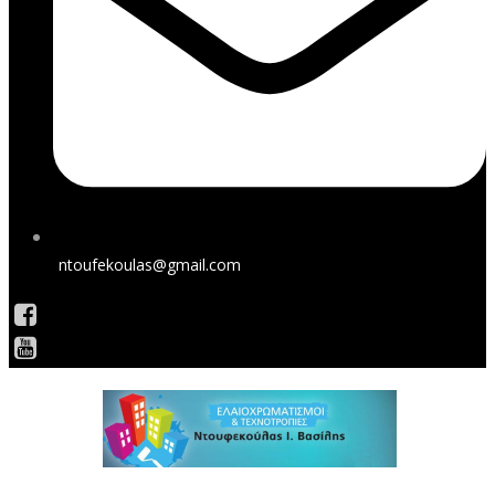
ntoufekoulas@gmail.com