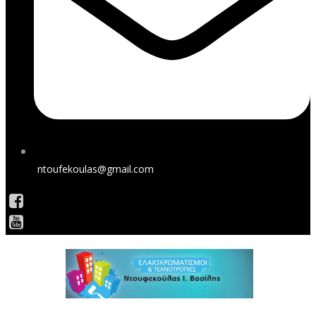
ntoufekoulas@gmail.com